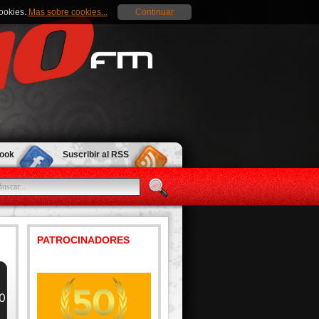
cookies.
Mas sobre cookies...
Continuar
book
Suscribir al RSS
PATROCINADORES